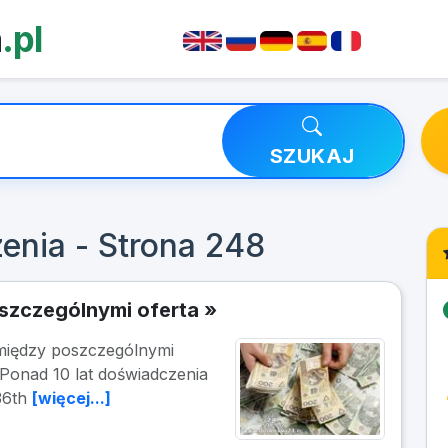
a
.pl
SZUKAJ
enia - Strona 248
zczególnymi oferta »
iędzy poszczególnymi
 Ponad 10 lat doświadczenia
 36th
[więcej...]