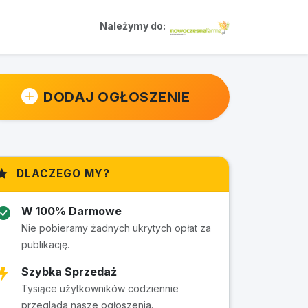
Należymy do:
DODAJ OGŁOSZENIE
DLACZEGO MY?
W 100% Darmowe
Nie pobieramy żadnych ukrytych opłat za
publikację.
Szybka Sprzedaż
Tysiące użytkowników codziennie
przegląda nasze ogłoszenia.