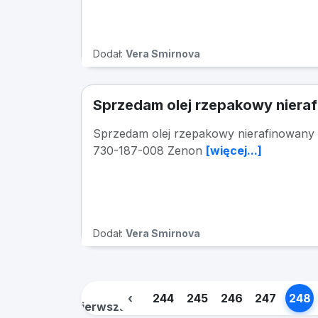
Dodał:
Vera Smirnova
Sprzedam olej rzepakowy niera
Sprzedam olej rzepakowy nierafinowany
730-187-008 Zenon
[więcej...]
Dodał:
Vera Smirnova
«
‹
244
245
246
247
248
Pierwsza